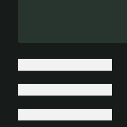
İsim*
E-Posta*
Web Sitesi