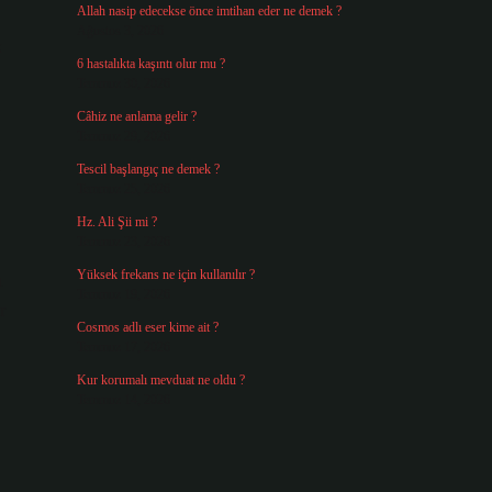
Allah nasip edecekse önce imtihan eder ne demek ?
Ağustos 3, 2026
k
6 hastalıkta kaşıntı olur mu ?
Temmuz 30, 2026
Câhiz ne anlama gelir ?
Temmuz 29, 2026
u
Tescil başlangıç ne demek ?
Temmuz 25, 2026
Hz. Ali Şii mi ?
Temmuz 23, 2026
Yüksek frekans ne için kullanılır ?
ı
Temmuz 19, 2026
r
Cosmos adlı eser kime ait ?
Temmuz 17, 2026
Kur korumalı mevduat ne oldu ?
Temmuz 14, 2026