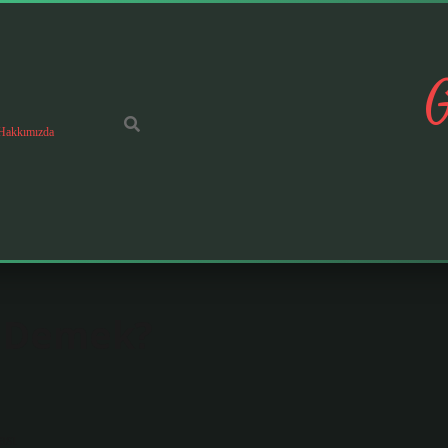
G
Hakkımızda
 Demek?
ası