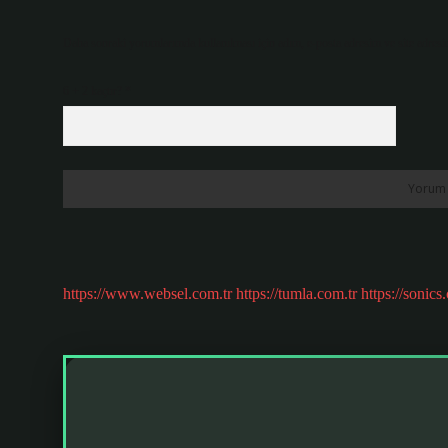
Daha sonraki yorumlarımda kullanılması için adım, e-posta adresim ve site adresi
6 + 2 kaçtır?
*
https://www.websel.com.tr
https://tumla.com.tr
https://sonics