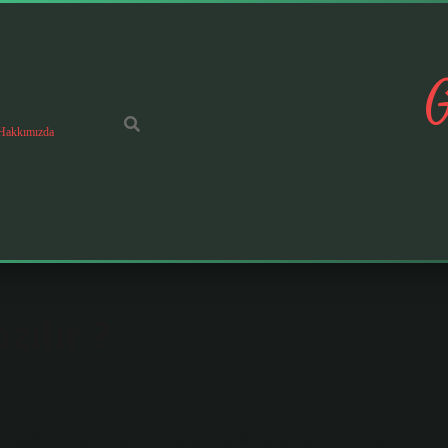
G
Hakkımızda
zılır ?
ldiysek ne mutlu bize. Geni ailesi olarak her zaman yanınızdayız!