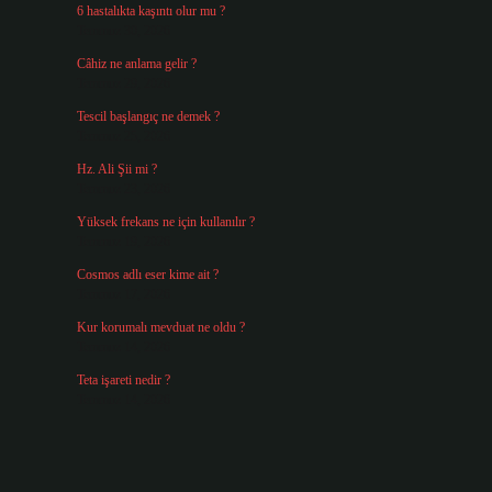
6 hastalıkta kaşıntı olur mu ?
Temmuz 30, 2026
Câhiz ne anlama gelir ?
Temmuz 29, 2026
Tescil başlangıç ne demek ?
Temmuz 25, 2026
Hz. Ali Şii mi ?
Temmuz 23, 2026
Yüksek frekans ne için kullanılır ?
Temmuz 19, 2026
Cosmos adlı eser kime ait ?
Temmuz 17, 2026
Kur korumalı mevduat ne oldu ?
Temmuz 14, 2026
Teta işareti nedir ?
Temmuz 14, 2026