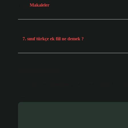
Tarih:
Makaleler
Önceki Yazı
7. sınıf türkçe ek fiil ne demek ?
Bir yanıt yazın
E-posta adresiniz yayınlanmayacak.
Gerekli alanlar
*
ile işar
Yorum