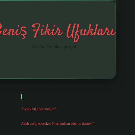
eniş Fikir Ufukları
Taze önerilerle zihnini genişlet!
Sidebar
ilbet mobil giriş
betexpergiris.cas
Son Yazılar
Avcılık bir spor mudur ?
Ağustos 5, 2026
Allah nasip edecekse önce imtihan eder ne demek ?
Ağustos 3, 2026