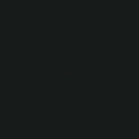
lesi değil; toplumsal hafıza, fonetik algı ve kültürel kimlikle de ilgili.
 Ama günlük kullanımda, halk arasında, sosyal medya veya sohbetlerde
i ve belge bütünlüğünü sağla. İçimdeki insan tarafı ise şu uyarıyı
olarak, her iki yaklaşımı dengede tutmak, hem resmî doğruluğu hem de
köy” ise günlük ve duygusal bağlamda kabul gören bir kullanım.
ışmalar böylece çözülüyor.