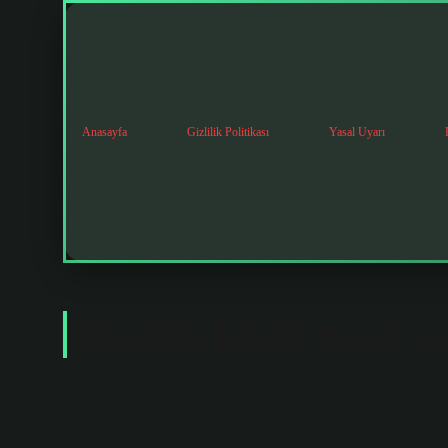
Anasayfa
Gizlilik Politikası
Yasal Uyarı
Dadalı köyü nasıl ya
Tarih: Haziran 11, 2026
“Dadalı köyü nasıl yazılır” hakkındaki meraklarınızı giderebi