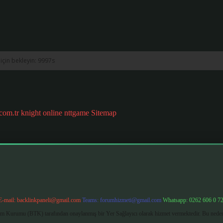
.com.tr
knight online
nttgame
Sitemap
E-mail:
backlinkpaneli@gmail.com
Teams:
forumhizmeti@gmail.com
Whatsapp: 0262 606 0 7
işim Kurumu (BTK) tarafından onaylanmış bir Yer Sağlayıcı olarak hizmet vermektedir. Bu neden