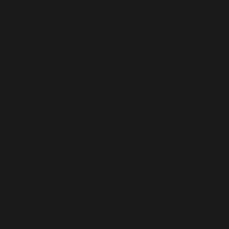
 kullanılır. Ahcar, özellikle çok küçük ayrıntıları fark etmek, inceleme
zellikle bir şeyi dikkatli bir şekilde incelemek veya dikkatli bir şekilde
eya dikkatli bir şekilde seyretmek için kullanılan bir kelimedir. Ahcar,
ce
gözlemlemek anlamına da gelmektedir. Ahcar, özellikle
dikkatlice
bi
celemek” anlamında kullanılır. Ahcar, Türkçe’de “dikkatli bir şekilde
a gelmektedir. Ahcar, özellikle bir şeyi dikkatlice seyretmek için
ve ince bir şekilde bakmasını, bir şeyi dikkatli ve ince bir şekilde
ifade etmek için kullanılır.