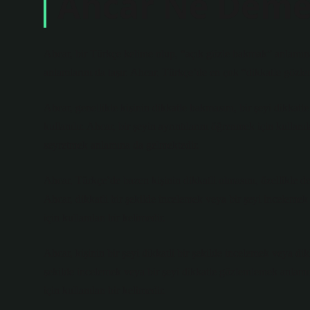
Ahcar Ne Deme
Ahcar, bir Türkçe kelime olup, “açık gözle bakmak” anlamı
anlamlarını da taşır. Ahcar, Türkçe’de en çok “dikkatle gözl
Ahcar, genellikle kişinin dikkatle bakmasını, bir şeyi dikkatl
kullanılır. Ahcar, bir şeyin ayrıntılarını öğrenmek için kullanı
seyretmek anlamına da gelmektedir.
Ahcar, Türkçe’de bazen kişinin dikkatli olmasını, özellikle de 
Ahcar, dikkatli bir şekilde incelemek veya bir şeyi incelemek a
için kullanılan bir kelimedir.
Ahcar, kişinin bir şeyi dikkatli bir şekilde incelemek veya dik
şekilde incelemek veya bir şeyi dikkatle gözlemlemek anlamına
için kullanılan bir kelimedir.