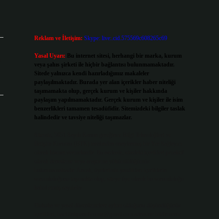
Reklam ve İletişim:
Skype: live:.cid.575569c608265c69
Yasal Uyarı:
Bu internet sitesi, herhangi bir marka, kurum
ı
veya şahıs şirketi ile hiçbir bağlantısı bulunmamaktadır.
Sitede yalnızca kendi hazırladığımız makaleler
paylaşılmaktadır. Burada yer alan içerikler haber niteliği
taşımamakta olup, gerçek kurum ve kişiler hakkında
paylaşım yapılmamaktadır. Gerçek kurum ve kişiler ile isim
benzerlikleri tamamen tesadüfidir. Sitemizdeki bilgiler taslak
halindedir ve tavsiye niteliği taşımazlar.
Sitemiz, 5651 Sayılı Kanun gereğince Bilgi Teknolojileri ve
İletişim Kurumu (BTK) tarafından onaylanmış bir Yer Sağlayıcı
olarak hizmet vermektedir. Bu nedenle, sitedeki içerikleri proaktif
olarak denetleme veya araştırma yükümlülüğümüz
bulunmamaktadır. Ancak, üyelerimiz yazdıkları içeriklerin
sorumluluğunu taşımakta olup, siteye üye olarak bu sorumluluğu
kabul etmiş sayılırlar.
Hukuka ve yasal düzenlemelere aykırı olduğunu düşündüğünüz
içerikleri,
backlinkpanelicomtr@gmail.com
adresine bildirmeniz