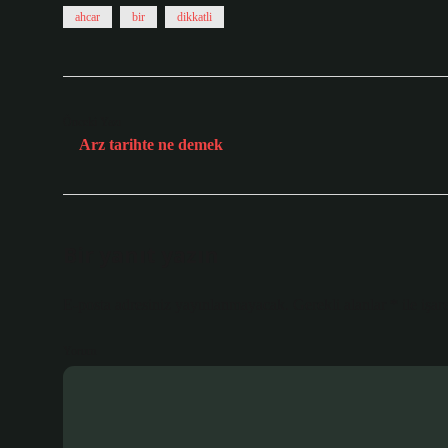
ahcar
bir
dikkatli
Önceki Yazı
Arz tarihte ne demek
Bir yanıt yazın
E-posta adresiniz yayınlanmayacak.
Gerekli alanlar
*
ile işar
Yorum