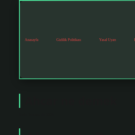
Anasayfa
Gizlilik Politikası
Yasal Uyarı
Ahcar ne demek
Tarih: Temmuz 15, 2024