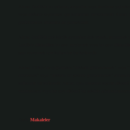
Ahcar, özellikle bir çalışma, araştırma veya inceleme yaparken
veya dikkatle seyretmek için kullanılan bir kelimedir. Ahcar, ö
gözlemlemek anlamına da gelmektedir.
Ahcar, özellikle çok küçük ayrıntıları fark etmek, incelemek v
özellikle
dikkatlice
bir şeyi incelemek veya bir şeyi
dikkatli
şeyi seyretmek için kullanılan bir kelimedir.
Ahcar, Türkçe’de çoğunlukla “dikkatli gözlemlemek” veya “in
incelemek” veya “dikkatli bir şekilde gözlemlemek” anlamına d
kullanılan bir kelimedir. Ahcar, aynı zamanda kişinin dikkatli 
incelemesini veya bir şeyi dikkatli bir şekilde gözlemlemesini 
Tarih:
Makaleler