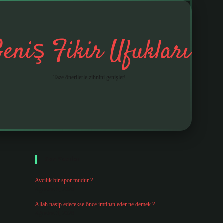
eniş Fikir Ufukları
Taze önerilerle zihnini genişlet!
Sidebar
ilbet mobil giriş
betexpergiris.casino
betexper giriş
Son Yazılar
Avcılık bir spor mudur ?
Ağustos 5, 2026
Allah nasip edecekse önce imtihan eder ne demek ?
Ağustos 3, 2026