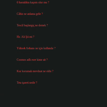
6 hastalıkta kaşıntı olur mu ?
Temmuz 30, 2026
Câhiz ne anlama gelir ?
Temmuz 29, 2026
Tescil başlangıç ne demek ?
Temmuz 25, 2026
Hz. Ali Şii mi ?
Temmuz 23, 2026
Yüksek frekans ne için kullanılır ?
Temmuz 19, 2026
Cosmos adlı eser kime ait ?
Temmuz 17, 2026
Kur korumalı mevduat ne oldu ?
Temmuz 14, 2026
Teta işareti nedir ?
Temmuz 14, 2026
k