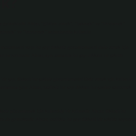
k?
na gelmektedir. Ahcar, “gözlem etmek”, “bakmak” ve “incelemek”
emlemek” ve “incelemek” anlamlarında kullanılır.
e incelemesini veya bir şeyi dikkatle gözlemlemesini ifade etmek için
lan bir kelimedir. Ahcar, aynı zamanda bir şeyi dikkatli bir şekilde
bir şeyi dikkatli bir şekilde gözlemlemesini ifade etmek için kullanılır.
nlamına gelir. Ahcar, özellikle bir şeyi dikkatli bir şekilde seyretmek
katle gözlemlemek için kullandığı bir kelimedir. Ahcar, dikkatli bir
 da gelmektedir. Ahcar, özellikle bir şeyi dikkatli bir şekilde seyretme