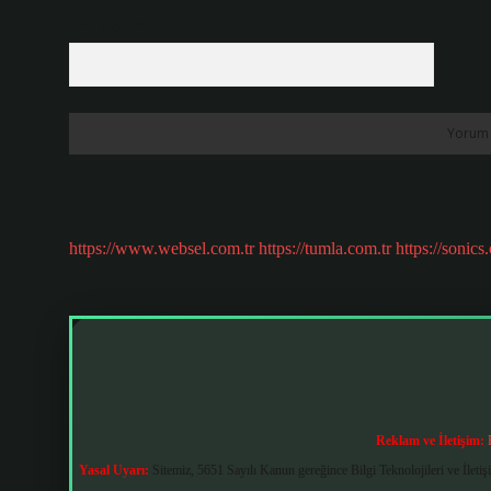
7 + 8 kaçtır?
*
https://www.websel.com.tr
https://tumla.com.tr
https://sonics
Reklam ve İletişim:
Yasal Uyarı:
Sitemiz, 5651 Sayılı Kanun gereğince Bilgi Teknolojileri ve İlet