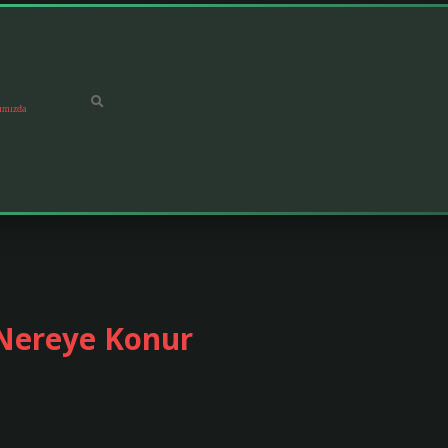
ımızda
 Nereye Konur
melerine yerleştirilebilir. Kabin boy bagaj uçak altına verilir mi? El
tuk altı bagaj bölmesine sığacak boyutta ve ağırlıkta olması gerekir. Bu