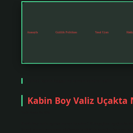
Anasayfa
Gizlilik Politikası
Yasal Uyarı
Hakk
Etiket:
Kabin bagajı ne zaman kontrol edilir
Kabin Boy Valiz Uçakta
Tarih: Aralık 23, 2024
Kabin boy valiz uçakta nereye koyulur? El bagajları uçağın üst böl
bagajı olarak yanınızda götürmek istediğiniz bagajın, üst veya kol