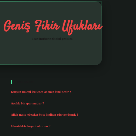
Geniş Fikir Ufukları
Taze önerilerle zihnini genişlet!
Sidebar
ilbet mobil giriş
betexpergiris
Son Yazılar
Kurşun kalemi icat eden adamın ismi nedir ?
Ağustos 7, 2026
Avcılık bir spor mudur ?
Ağustos 5, 2026
Allah nasip edecekse önce imtihan eder ne demek ?
Ağustos 3, 2026
6 hastalıkta kaşıntı olur mu ?
Temmuz 30, 2026