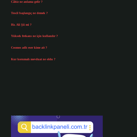
Câhiz ne anlama gelir ?
Temmuz 29, 2026
Tescil başlangıç ne demek ?
Temmuz 25, 2026
Hz. Ali Şii mi ?
Temmuz 23, 2026
Yüksek frekans ne için kullanılır ?
Temmuz 19, 2026
Cosmos adlı eser kime ait ?
Temmuz 17, 2026
Kur korumalı mevduat ne oldu ?
Temmuz 14, 2026