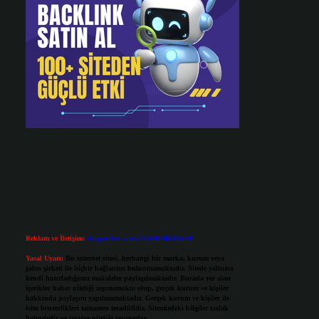
Reklam ve İletişim:
Skype: live:.cid.575569c608265c69
Yasal Uyarı:
Bu internet sitesi, herhangi bir marka, kurum veya
şahıs şirketi ile hiçbir bağlantısı bulunmamaktadır. Sitede yalnızca
kendi hazırladığımız makaleler paylaşılmaktadır. Burada yer alan
içerikler haber niteliği taşımamakta olup, gerçek kurum ve kişiler
hakkında paylaşım yapılmamaktadır. Gerçek kurum ve kişiler ile
isim benzerlikleri tamamen tesadüfidir. Sitemizdeki bilgiler taslak
halindedir ve tavsiye niteliği taşımazlar.