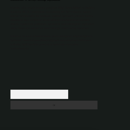
Sitemiz, 5651 Sayılı Kanun gereğince Bilgi Teknolojileri ve İletişim
Kurumu (BTK) tarafından onaylanmış bir Yer Sağlayıcı olarak
hizmet vermektedir. Bu nedenle, sitedeki içerikleri proaktif olarak
denetleme veya araştırma yükümlülüğümüz bulunmamaktadır.
Ancak, üyelerimiz yazdıkları içeriklerin sorumluluğunu taşımakta
olup, siteye üye olarak bu sorumluluğu kabul etmiş sayılırlar.
Hukuka ve yasal düzenlemelere aykırı olduğunu düşündüğünüz
içerikleri,
backlinkpanelicomtr@gmail.com
adresine bildirmeniz
halinde, ilgili içerikler yasal süre içerisinde sitemizden
kaldırılacaktır.
Arama