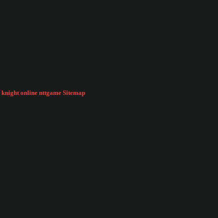
liz kabin bagajı olur mu? Bavulunuzun boyutu standart cep telefonu
nişlik x derinlik) boyutlarındaki bagajlarını el bagajı olarak taşırlar.
 bagajı olarak götürebilirsiniz. Kabin boy valiz ve…
knight online
nttgame
Sitemap