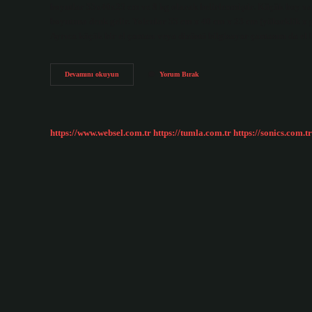
boyutlar 55x40x23 cm ve 8 kg olarak belirlenmiştir. Küçük boy va
boyutuna denk gelir. Yolcular 55 cm x 40 cm x 23 cm (yükseklik x ge
Ayrıca küçük bir el çantası veya dizüstü bilgisayar çantasını da el
Kabin
Devamını okuyun
Yorum Bırak
Boy
Valiz
Uçakta
Nereye
Konur
https://www.websel.com.tr
https://tumla.com.tr
https://sonics.com.tr