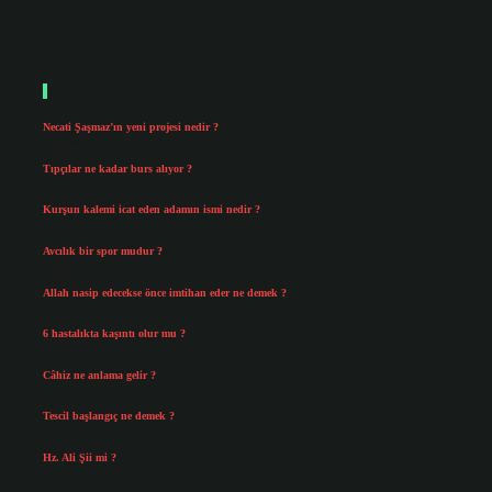
Sidebar
Son Yazılar
Necati Şaşmaz’ın yeni projesi nedir ?
Ağustos 10, 2026
Tıpçılar ne kadar burs alıyor ?
Ağustos 9, 2026
Kurşun kalemi icat eden adamın ismi nedir ?
Ağustos 7, 2026
Avcılık bir spor mudur ?
Ağustos 5, 2026
Allah nasip edecekse önce imtihan eder ne demek ?
Ağustos 3, 2026
6 hastalıkta kaşıntı olur mu ?
Temmuz 30, 2026
Câhiz ne anlama gelir ?
Temmuz 29, 2026
Tescil başlangıç ne demek ?
Temmuz 25, 2026
Hz. Ali Şii mi ?
Temmuz 23, 2026