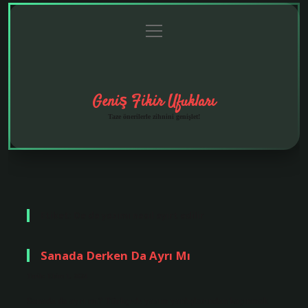
menüyü
Anasayfa
Gizlilik
Yasal
Hakkımızda
aç
Politikası
Uyarı
Geniş Fikir Ufukları
Taze önerilerle zihnini genişlet!
Etiket:
De da yazımı nasıl ayırt edilir
Sanada Derken Da Ayrı Mı
Tarih: Ekim 1, 2024
Sanada da ayrı mı? Türkçede yazım yanlışlarından kaçınmak