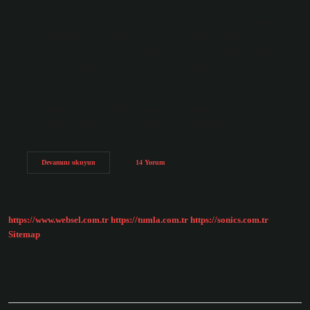
için bu kelime, kendisinden türetilen ek ile ayrı olarak yazılır. Da
ne zaman ayrı yazılır? da / da bağlacı ayrı yazılır ve kendisinden
önceki kelimenin son ünlüsüne bağlı olarak majör ünlü uyumunu
izler: Hem kızı hem de gelini geldi. O da durumu oğluna bildirdi.
Sen de mi kardeşim? Zor olsa bile. Bende derken de ayri mi?
TDK’ya göre “ben” kelimesi ayrı yazılır. Bu yüzden bu kelimenin
doğru yazımı ME TOO olmalıdır. Bu kelimedeki gibi deha
anlamına gelen ekin doğru yazımı ayrı yazılır. “Ben de”
kelimesinin anlamı kişiyi tanımlamak ve kişinin de dahil…
Sanada
Devamını okuyun
14 Yorum
Derken
Da
Ayrı
Mı
https://www.websel.com.tr
https://tumla.com.tr
https://sonics.com.tr
Sitemap