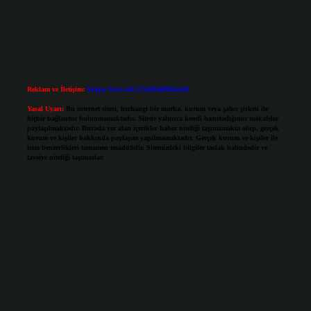
Reklam ve İletişim:
Skype: live:.cid.575569c608265c69
Yasal Uyarı:
Bu internet sitesi, herhangi bir marka, kurum veya şahıs şirketi ile
hiçbir bağlantısı bulunmamaktadır. Sitede yalnızca kendi hazırladığımız makaleler
paylaşılmaktadır. Burada yer alan içerikler haber niteliği taşımamakta olup, gerçek
kurum ve kişiler hakkında paylaşım yapılmamaktadır. Gerçek kurum ve kişiler ile
isim benzerlikleri tamamen tesadüfidir. Sitemizdeki bilgiler taslak halindedir ve
tavsiye niteliği taşımazlar.
Sitemiz, 5651 Sayılı Kanun gereğince Bilgi Teknolojileri ve İletişim Kurumu (BTK)
tarafından onaylanmış bir Yer Sağlayıcı olarak hizmet vermektedir. Bu nedenle,
sitedeki içerikleri proaktif olarak denetleme veya araştırma yükümlülüğümüz
bulunmamaktadır. Ancak, üyelerimiz yazdıkları içeriklerin sorumluluğunu
taşımakta olup, siteye üye olarak bu sorumluluğu kabul etmiş sayılırlar.
Hukuka ve yasal düzenlemelere aykırı olduğunu düşündüğünüz içerikleri,
backlinkpanelicomtr@gmail.com
adresine bildirmeniz halinde, ilgili içerikler yasal
süre içerisinde sitemizden kaldırılacaktır.